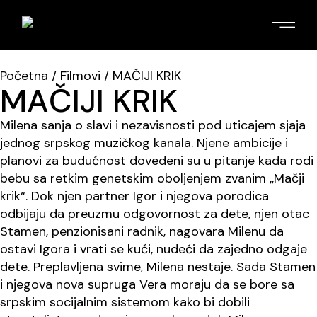
Početna
/
Filmovi
/ MAČIJI KRIK
MAČIJI KRIK
Milena sanja o slavi i nezavisnosti pod uticajem sjaja
jednog srpskog muzičkog kanala. Njene ambicije i
planovi za budućnost dovedeni su u pitanje kada rodi
bebu sa retkim genetskim oboljenjem zvanim „Mačji
krik“. Dok njen partner Igor i njegova porodica
odbijaju da preuzmu odgovornost za dete, njen otac
Stamen, penzionisani radnik, nagovara Milenu da
ostavi Igora i vrati se kući, nudeći da zajedno odgaje
dete. Preplavljena svime, Milena nestaje. Sada Stamen
i njegova nova supruga Vera moraju da se bore sa
srpskim socijalnim sistemom kako bi dobili